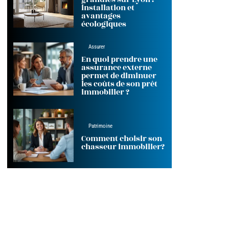
installation et
avantages
écologiques
Assurer
En quoi prendre une
assurance externe
permet de diminuer
les coûts de son prêt
immobilier ?
Patrimoine
Comment choisir son
chasseur immobilier?