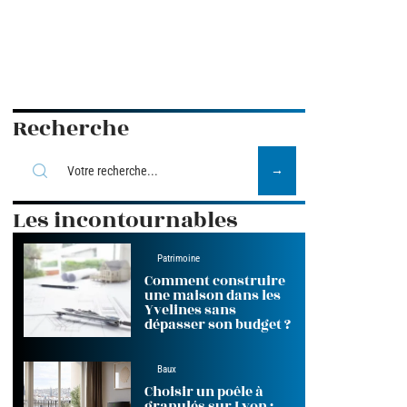
Recherche
Les incontournables
Patrimoine
Comment construire
une maison dans les
Yvelines sans
dépasser son budget ?
Baux
Choisir un poêle à
granulés sur Lyon :