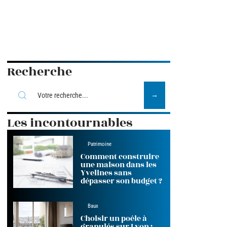
Recherche
Les incontournables
Patrimoine
Comment construire
une maison dans les
Yvelines sans
dépasser son budget ?
Baux
Choisir un poêle à
granulés sur Lyon :