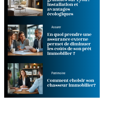
installation et
avantages
écologiques
Assurer
En quoi prendre une
assurance externe
permet de diminuer
les coûts de son prêt
immobilier ?
Patrimoine
Comment choisir son
chasseur immobilier?