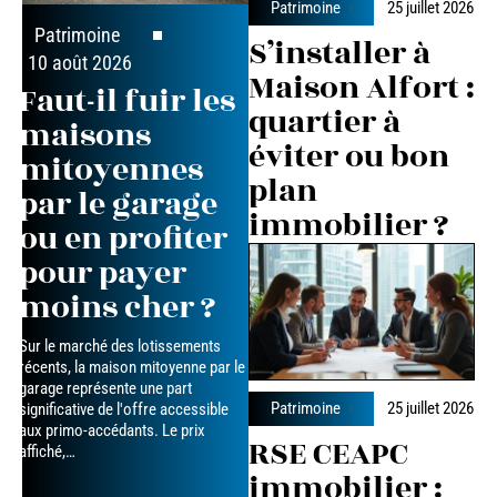
Patrimoine
25 juillet 2026
Patrimoine
S’installer à
10 août 2026
Maison Alfort :
Faut-il fuir les
quartier à
maisons
éviter ou bon
mitoyennes
plan
par le garage
immobilier ?
ou en profiter
pour payer
moins cher ?
Sur le marché des lotissements
récents, la maison mitoyenne par le
garage représente une part
Patrimoine
25 juillet 2026
significative de l'offre accessible
aux primo-accédants. Le prix
RSE CEAPC
affiché,
…
immobilier :