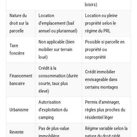
loisirs)
Nature du
Location
Location ou pleine
droit sur la
d’emplacement (bail
propriété selon le
parcelle
annuel ou pluriannuel)
régime du PRL
Non applicable (bien
Possible si parcelle en
Taxe
mobilier sur terrain
propriété ou
foncière
loué)
copropriété
Crédit à la
Crédit immobilier
Financement
consommation (durée
envisageable dans
bancaire
courte, taux plus
certains montages
élevé)
Autorisation
Permis d’aménager,
Urbanisme
d’exploitation du
règles plus proches du
camping
résidentiel léger
Pas de plus-value
Régime variable selon la
Revente
immobilière
nature du droit cédé