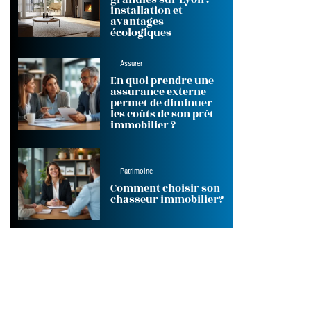
installation et
avantages
écologiques
Assurer
En quoi prendre une
assurance externe
permet de diminuer
les coûts de son prêt
immobilier ?
Patrimoine
Comment choisir son
chasseur immobilier?