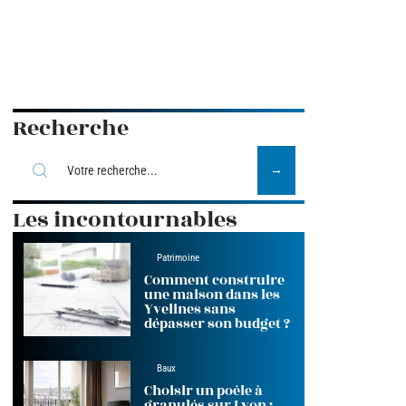
Recherche
Les incontournables
Patrimoine
Comment construire
une maison dans les
Yvelines sans
dépasser son budget ?
Baux
Choisir un poêle à
granulés sur Lyon :