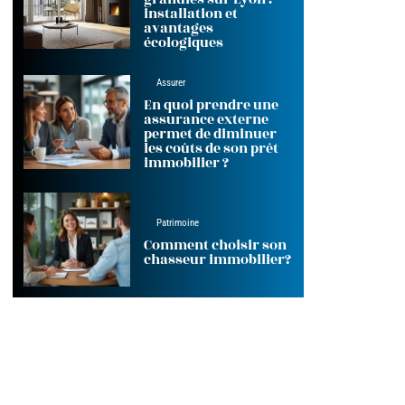
installation et
avantages
écologiques
Assurer
En quoi prendre une
assurance externe
permet de diminuer
les coûts de son prêt
immobilier ?
Patrimoine
Comment choisir son
chasseur immobilier?