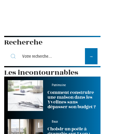
Recherche
Les incontournables
Patrimoine
Comment construire
une maison dans les
Yvelines sans
dépasser son budget ?
Baux
Choisir un poêle à
granulés sur Lyon :