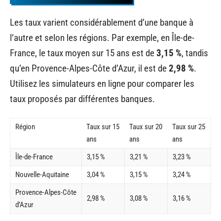
Les taux varient considérablement d’une banque à
l’autre et selon les régions. Par exemple, en Île-de-
France, le taux moyen sur 15 ans est de
3,15 %
, tandis
qu’en Provence-Alpes-Côte d’Azur, il est de
2,98 %
.
Utilisez les simulateurs en ligne pour comparer les
taux proposés par différentes banques.
Région
Taux sur 15
Taux sur 20
Taux sur 25
ans
ans
ans
Île-de-France
3,15 %
3,21 %
3,23 %
Nouvelle-Aquitaine
3,04 %
3,15 %
3,24 %
Provence-Alpes-Côte
2,98 %
3,08 %
3,16 %
d’Azur