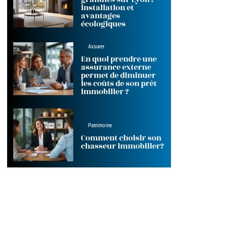
installation et
avantages
écologiques
Assurer
En quoi prendre une
assurance externe
permet de diminuer
les coûts de son prêt
immobilier ?
Patrimoine
Comment choisir son
chasseur immobilier?