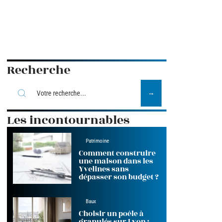
Recherche
Les incontournables
Patrimoine
Comment construire
une maison dans les
Yvelines sans
dépasser son budget ?
Baux
Choisir un poêle à
granulés sur Lyon :