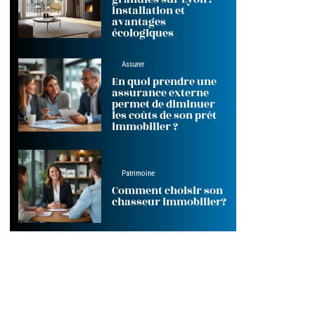
installation et
avantages
écologiques
Assurer
En quoi prendre une
assurance externe
permet de diminuer
les coûts de son prêt
immobilier ?
Patrimoine
Comment choisir son
chasseur immobilier?