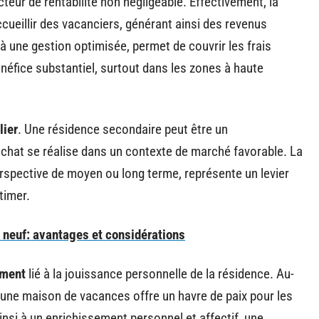
eur de rentabilité non négligeable. Effectivement, la
cueillir des vacanciers, générant ainsi des revenus
 à une gestion optimisée, permet de couvrir les frais
énéfice substantiel, surtout dans les zones à haute
lier
. Une résidence secondaire peut être un
’achat se réalise dans un contexte de marché favorable. La
perspective de moyen ou long terme, représente un levier
timer.
r neuf: avantages et considérations
ement
lié à la jouissance personnelle de la résidence. Au-
 une maison de vacances offre un havre de paix pour les
insi à un enrichissement personnel et affectif, une