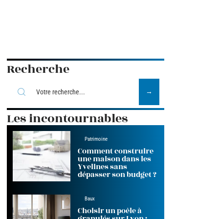
Recherche
Les incontournables
Patrimoine
Comment construire
une maison dans les
Yvelines sans
dépasser son budget ?
Baux
Choisir un poêle à
granulés sur Lyon :