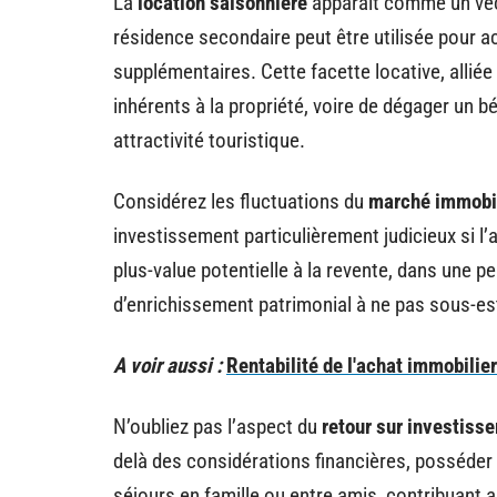
La
location saisonnière
apparaît comme un vect
résidence secondaire peut être utilisée pour ac
supplémentaires. Cette facette locative, alliée
inhérents à la propriété, voire de dégager un b
attractivité touristique.
Considérez les fluctuations du
marché immobi
investissement particulièrement judicieux si l
plus-value potentielle à la revente, dans une 
d’enrichissement patrimonial à ne pas sous-es
A voir aussi :
Rentabilité de l'achat immobilie
N’oubliez pas l’aspect du
retour sur investiss
delà des considérations financières, posséder
séjours en famille ou entre amis, contribuant a