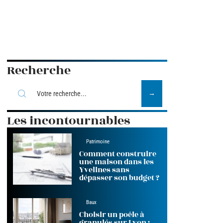
Recherche
Les incontournables
Patrimoine
Comment construire
une maison dans les
Yvelines sans
dépasser son budget ?
Baux
Choisir un poêle à
granulés sur Lyon :