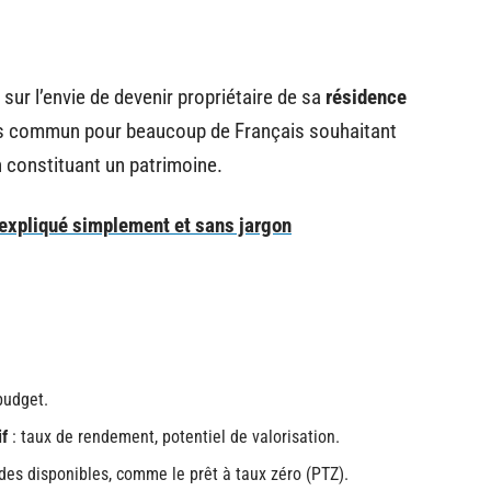
ur l’envie de devenir propriétaire de sa
résidence
urs commun pour beaucoup de Français souhaitant
n constituant un patrimoine.
 expliqué simplement et sans jargon
 budget.
if
: taux de rendement, potentiel de valorisation.
ides disponibles, comme le prêt à taux zéro (PTZ).