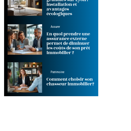
installation et
avantages
écologiques
Assurer
En quoi prendre une
assurance externe
permet de diminuer
les coûts de son prêt
immobilier ?
Patrimoine
Comment choisir son
chasseur immobilier?