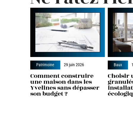
Patrimoine
29 juin 2026
Baux
Comment construire
Choisir 
une maison dans les
granulés
Yvelines sans dépasser
installa
son budget ?
écologi