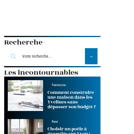
Recherche
Les incontournables
Patrimoine
Comment construire
une maison dans les
Yvelines sans
dépasser son budget ?
Baux
Choisir un poêle à
granulés sur Lyon :