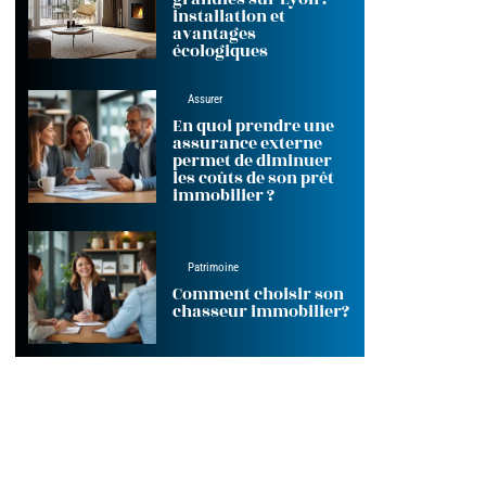
installation et
avantages
écologiques
Assurer
En quoi prendre une
assurance externe
permet de diminuer
les coûts de son prêt
immobilier ?
Patrimoine
Comment choisir son
chasseur immobilier?